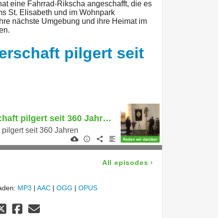
at eine Fahrrad-Rikscha angeschafft, die es
s St. Elisabeth und im Wohnpark
ihre nächste Umgebung und ihre Heimat im
en.
schaft pilgert seit
Bergheim Bruderschaft pilgert seit 360 Jahren
pilgert seit 360 Jahren
All episodes
›
laden:
MP3
|
AAC
|
OGG
|
OPUS