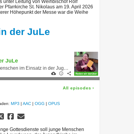
 unter Leitung von Weihbischof Rolf
r Pfarrkirche St. Nikolaus am 19. April 2026
terer Höhepunkt der Messe war die Weihe
in der JuLe
er JuLe
Liederbuch für junge Menschen im Einsatz in der Jugendkirche
All episodes
›
laden:
MP3
|
AAC
|
OGG
|
OPUS
junge Gottesdienste soll junge Menschen