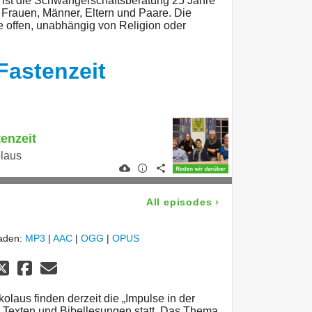
r ist die Schwangerschaftsberatung 25 Jahre
 Frauen, Männer, Eltern und Paare. Die
le offen, unabhängig von Religion oder
Fastenzeit
tenzeit
olaus
All episodes
›
laden:
MP3
|
AAC
|
OGG
|
OPUS
kolaus finden derzeit die „Impulse in der
, Texten und Bibellesungen statt. Das Thema