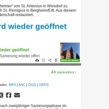
heimer“ von St. Antonius in Wiesdorf zu
h St. Remigius in Bergheim/Erft. Aus diesem
rschaft restauriert.
rd wieder geöffnet
ieder geöffnet
 Sanierung wieder offen
All episodes
›
laden:
MP3
|
AAC
|
OGG
|
OPUS
 nach zweijähriger Sanierungsphase im