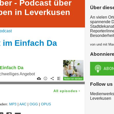
ber - Podcast über
Über dies
eben in Leverkusen
An vielen Or
spannende D
Stadtdekanat
odcast
Reporter/inn
Besonderheit
 im Einfach Da
von und mit Max
Abonnier
Einfach Da
rschwelliges Angebot
Follow us
All episodes
›
Medienwerkst
Leverkusen
laden:
MP3
|
AAC
|
OGG
|
OPUS