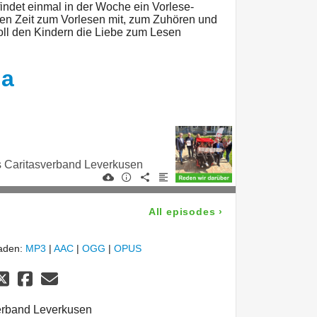
findet einmal in der Woche ein Vorlese-
ngen Zeit zum Vorlesen mit, zum Zuhören und
oll den Kindern die Liebe zum Lesen
ha
s Caritasverband Leverkusen
All episodes
›
laden:
MP3
|
AAC
|
OGG
|
OPUS
erband Leverkusen