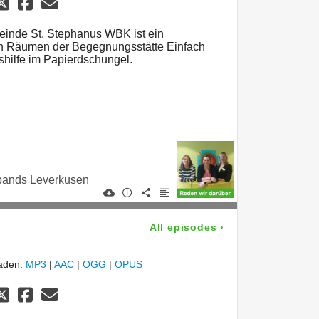
inde St. Stephanus WBK ist ein
en Räumen der Begegnungsstätte Einfach
gshilfe im Papierdschungel.
rbands Leverkusen
All episodes
›
laden:
MP3
|
AAC
|
OGG
|
OPUS