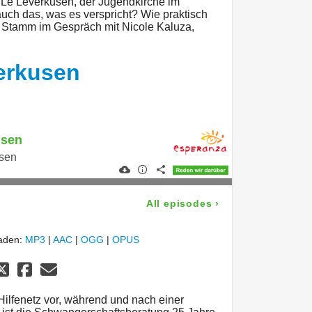
JuLe Leverkusen, der Jugendkirche im
auch das, was es verspricht? Wie praktisch
e Stamm im Gespräch mit Nicole Kaluza,
erkusen
usen
usen
All episodes
›
laden:
MP3
|
AAC
|
OGG
|
OPUS
Hilfenetz vor, während und nach einer